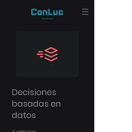
Decisiones
basadas en
datos
4
semanas
4 semanas