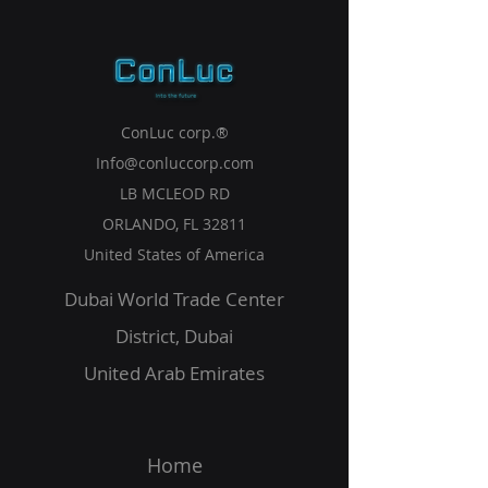
ConLuc corp.®
Info@conluccorp.com
LB MCLEOD RD
ORLANDO, FL 32811
United States of America
Dubai World Trade Center
District,
Dubai
United Arab Emirates
Home